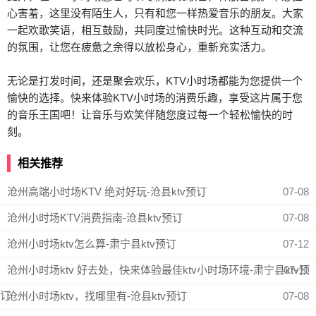
心害羞，这里没有陌生人，只有和您一样热爱音乐的朋友。大家
一起欢歌笑语，相互鼓励，共同度过愉快时光。这种互动和交流
的氛围，让您在疲惫之余得以放松身心，重新充实活力。
无论是打发时间，还是聚会欢乐，KTV小时场都能为您提供一个
愉快的选择。快来体验KTV小时场的消费乐趣，享受这片属于您
的音乐王国吧！让音乐与欢笑伴随您度过每一个轻松愉快的时
刻。
相关推荐
沧州高端小时场KTV 绝对好玩-沧县ktv预订
07-08
沧州小时场KTV消费指南-沧县ktv预订
07-08
沧州小时场ktv怎么算-肃宁县ktv预订
07-12
沧州小时场ktv 好去处，快来体验最佳ktv小时场环境-肃宁县ktv预
07-11
订
沧州小时场ktv，找哪里有-沧县ktv预订
07-08