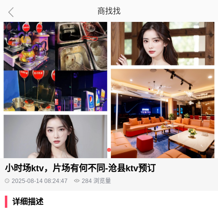
商找找
小时场ktv，片场有何不同-沧县ktv预订
2025-08-14 08:24:47
284
浏览量
详细描述