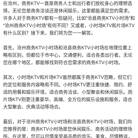
在沧州，商务KTV一直是商务人士和出行者们放松身心的理想选
择。无论您是商务洽谈还是休闲娱乐，这里都能满足您的需求。
许多人对于商务KTV都有一些疑问，比如“沧县商务KTV小时场”和
“沧州商务KTV小时场”有何不同？又或者，小时场KTV和片场KTV
有什么区别？接下来，我们将为您一一解答。
首先，沧州商务KTV小时场和沧县商务KTV小时场在地理位置上
略有区别，但都位于市中心，交通便利，适合各类出行者。无论
您在哪个地区，都能够找到符合您需求的商务KTV小时场。
其次，小时场KTV和片场KTV虽然都属于商务KTV范畴，但它们
的定位和服务内容略有不同。小时场KTV更注重快捷、简约、舒
适的用餐和娱乐环境，适合商务洽谈、小型聚会和休闲娱乐。而
片场KTV则更注重豪华、高端、全方位的娱乐设施和服务，适合
大型聚会、庆典活动等场合。
最后，对于沧州商务KTV小时场和沧县商务KTV小时场，我们向
您推荐的是：商务KTV小时场是您休闲娱乐、商务活动的理想场
所。在这里，您可以尽情享受高品质的音乐、美食，尽情畅谈，